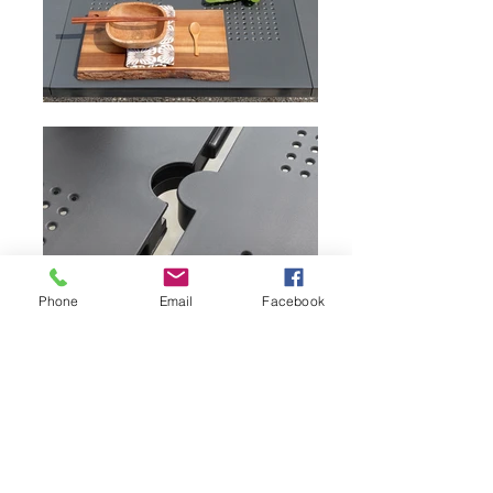
Phone
Email
Facebook
TAVOLO "LEVANTE"
Design NARDI
Tavolo allungabile con piano in DurelTOP,