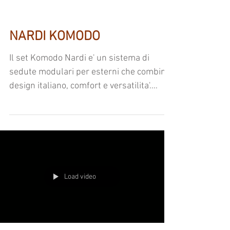
NARDI KOMODO
Il set Komodo Nardi e' un sistema di
sedute modulari per esterni che combina
design italiano, comfort e versatilita'.
Grazie alla struttura solida e ai materiali
di alta qualita', offre resistenza nel tempo
e la possibilita' di configurare lo spazio
secondo ogni esigenza di stile e
funzionalita'.
Load video