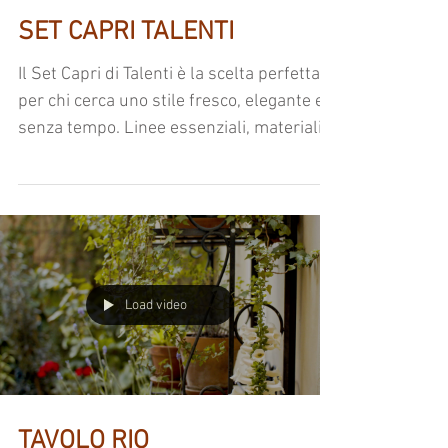
SET CAPRI TALENTI
Il Set Capri di Talenti è la scelta perfetta
per chi cerca uno stile fresco, elegante e
senza tempo. Linee essenziali, materiali
di qualità e dettagli curati per arredare
con carattere ogni spazio outdoor. Scopri
il piacere di vivere l'esterno con il comfort
firmato Talenti.
Load video
TAVOLO RIO