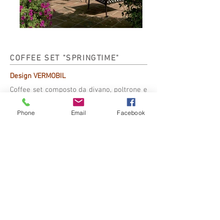
COFFEE SET "SPRINGTIME"
Design VERMOBIL
Coffee set composto da divano, poltrone e
tavolo basso, tutti realizzati in acciaio
zincato e verniciato con polveri poliestere,
Phone
Email
Facebook
disponibili in diverse colorazioni. I cuscini
delle sedute sono in tessuto acrilico con
trattamento impermeabile. Fa parte della
collezione anche il carrello portavivande.
Contattaci per ulteriori info sugli articoli
che compongono il set.
> RICHIEDI INFORMAZIONI
© 2026 F.lli PASIAN S.r.l. -
Via A. Venudo,
87/91 30028 San Michele al Tagliamento