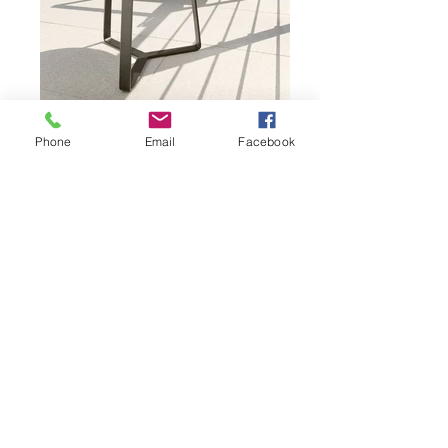
Phone
Email
Facebook
COFFEE SET "TOUCH"
Design TALENTI
Coffee set composto da divano living,
poltrone e tavolo basso. Tutti gli articoli
sono caratterizzati da una struttura in
alluminio verniciata in colore bianco,
tortora o mokka, in tinta con il colore del
rivestimento delle sedute, realizzato in
Textilene. Il tavolo caffè presenta un piano
in vetro opaco temperato e serigrafato in
tinta.
Contattaci per maggiori info su questo set.
> RICHIEDI INFORMAZIONI