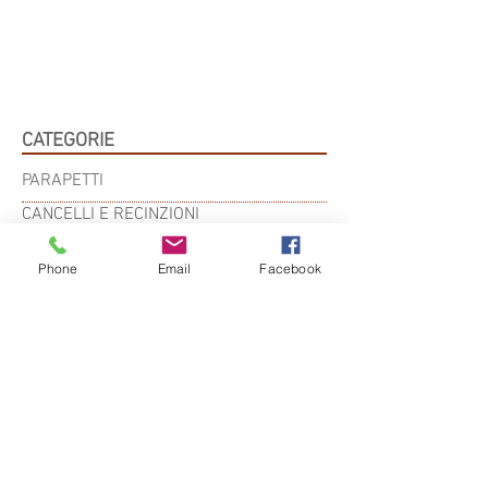
CATEGORIE
PARAPETTI
CANCELLI E RECINZIONI
SCALE
Phone
Email
Facebook
INFERRIATE
STRUTTURE
PERGOLE E GAZEBI
BASCULANTI
ELEMENTI IN FERRO BATTUTO