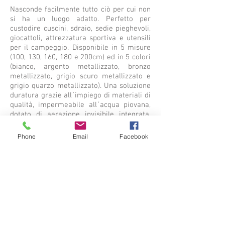
Nasconde facilmente tutto ciò per cui non
si ha un luogo adatto. Perfetto per
custodire cuscini, sdraio, sedie pieghevoli,
giocattoli, attrezzatura sportiva e utensili
per il campeggio. Disponibile in 5 misure
(100, 130, 160, 180 e 200cm) ed in 5 colori
(bianco, argento metallizzato, bronzo
metallizzato, grigio scuro metallizzato e
grigio quarzo metallizzato). Una soluzione
duratura grazie all´impiego di materiali di
qualità, impermeabile all´acqua piovana,
dotato di aerazione invisibile integrata,
doppia serratura a cilindro con maniglia
girevole e pratica apertura del coperchio
Phone
Email
Facebook
tramite pistone a gas
Contattaci per ulteriori informazioni su
questo articolo.
> RICHIEDI INFORMAZIONI