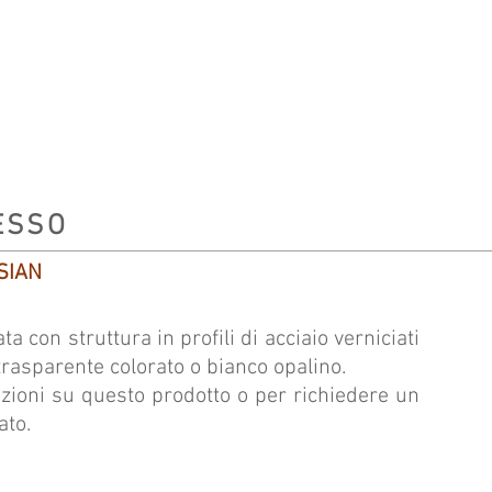
AAA
AAA
ESSO
ASIAN
a con struttura in profili di acciaio verniciati
rasparente colorato o bianco opalino.
azioni su questo prodotto o per richiedere un
ato.