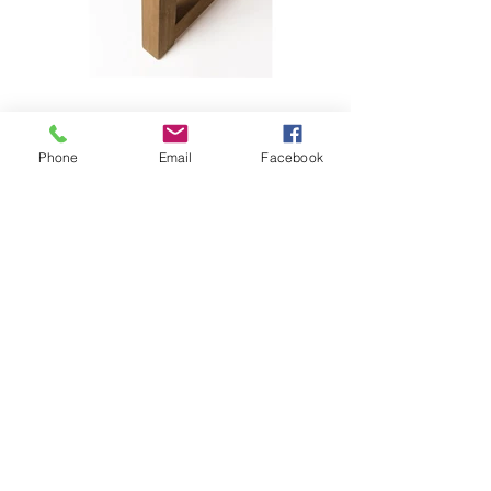
Phone
Email
Facebook
TAVOLO "DARIEL"
Design BIZZOTTO
Tavolo tondo con struttura in legno di
teak-svlk (legno certificato proveniente da
foreste sostenibili) e finitura rustica. Il
piano, avente diametro 1.50m, è realizzato
in fibra di vetro con verniciatura a polvere
di cemento e finitura finale poliuretanica.
Contattaci per ulteriori informazioni su
questo prodotto.
> RICHIEDI INFORMAZIONI