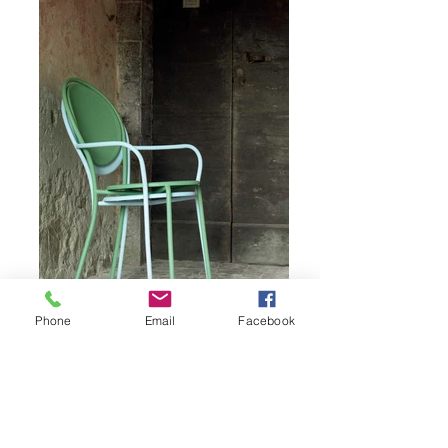
Phone
Email
Facebook
SEDIA "PARIS"
Design VERMOBIL
Sedia realizzata in acciaio zincato e