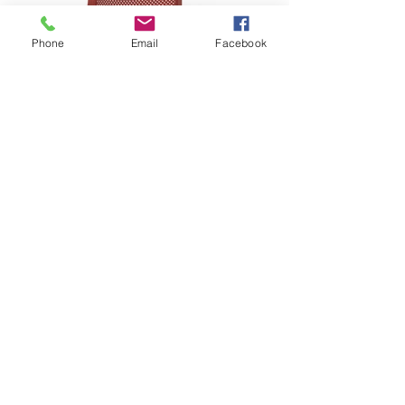
Phone
Email
Facebook
SEDIA "BIT"
Design NARDI
Seduta impilabile, senza braccioli,
realizzata in polipropilene
fiberglass trattato anti-UV e colorato in
massa. E' dotata di piedini antiscivolo.
Finitura matt in diverse varianti colore.
Contattaci per maggiori info su questo